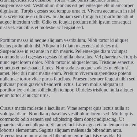
suspendisse sed. Vestibulum rhoncus est pellentesque elit ullamcorper
dignissim. Turpis egestas sed tempus urna et. Viverra accumsan in nisl
nisi scelerisque eu ultrices. In aliquam sem fringilla ut morbi tincidunt
augue interdum velit. Odio eu feugiat pretium nibh ipsum consequat
nisl vel. Faucibus et molestie ac feugiat sed.
Porttitor massa id neque aliquam vestibulum. Nibh tortor id aliquet
lectus proin nibh nisl. Aliquam id diam maecenas ultricies mi.
Suspendisse in est ante in nibh mauris. Pellentesque diam volutpat
commodo sed egestas egestas fringilla phasellus. Vel pharetra vel turpis
nunc eget lorem dolor. Nibh tortor id aliquet lectus. Tristique senectus
et netus et malesuada fames. Non sodales neque sodales ut etiam sit
amet. Nec dui nunc mattis enim. Pretium viverra suspendisse potenti
nullam ac tortor vitae purus faucibus. Praesent semper feugiat nibh sed
pulvinar proin gravida hendrerit lectus. Lorem mollis aliquam ut
porttitor leo a diam sollicitudin tempor. Ultricies tristique nulla aliquet
enim tortor at auctor urna.
Cursus mattis molestie a iaculis at. Vitae semper quis lectus nulla at
volutpat diam. Non diam phasellus vestibulum lorem sed. Morbi quis
commodo odio aenean sed adipiscing diam donec adipiscing. Ut
pharetra sit amet aliquam. Sit amet facilisis magna etiam tempor orci eu
lobortis elementum. Sagittis aliquam malesuada bibendum arcu.
Viverra ipsum nunc aliquet bibendum enim facilisis gravida. Et