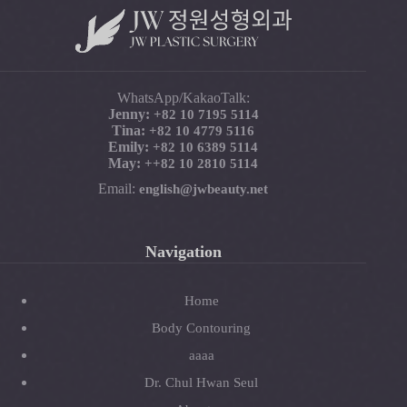
WhatsApp/KakaoTalk:
Jenny:
+82 10 7195 5114
Tina:
+82 10 4779 5116
Emily:
+82 10 6389 5114
May:
+
+82 10 2810 5114
Email:
english@jwbeauty.net
Navigation
Home
Body Contouring
aaaa
Dr. Chul Hwan Seul