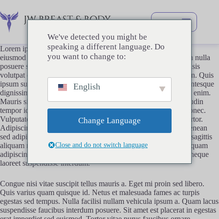
跳
过
内
We've detected you might be
容
speaking a different language. Do
Lorem ipsum dolor sit amet, consectetur adipiscing elit, sed do
you want to change to:
eiusmod tempor incididunt ut labore et dolore magna aliqua. In nulla
posuere sollicitudin aliquam ultrices. Accumsan lacus vel facilisis
volutpat est velit. Duis at consectetur lorem donec massa sapien. Quis
ipsum suspendisse ultrices gravida. Ut placerat orci nulla pellentesque
English
dignissim. Consequat interdum varius sit amet mattis vulputate enim.
Mauris sit amet massa vitae tortor condimentum. Diam sollicitudin
tempor id eu nisl nunc mi. Tellus id interdum velit laoreet id donec.
Vulputate enim nulla aliquet porttitor lacus luctus accumsan tortor.
Change Language
Adipiscing elit pellentesque habitant morbi. Commodo odio aenean
sed adipiscing diam. Eget est lorem ipsum dolor sit amet. Nec sagittis
Close and do not switch language
aliquam malesuada bibendum arcu vitae elementum. Eleifend quam
adipiscing vitae proin sagittis nisl. Vel orci porta non pulvinar neque
laoreet suspendisse interdum.
Congue nisi vitae suscipit tellus mauris a. Eget mi proin sed libero.
Quis varius quam quisque id. Netus et malesuada fames ac turpis
egestas sed tempus. Nulla facilisi nullam vehicula ipsum a. Quam lacus
suspendisse faucibus interdum posuere. Sit amet est placerat in egestas
erat imperdiet sed euismod. Tortor vitae purus faucibus ornare